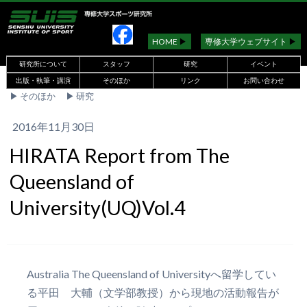
HOME
▶︎
専修大学ウェブサイト
▶︎
研究所について
スタッフ
研究
イベント
出版・執筆・講演
そのほか
リンク
お問い合わせ
▶︎
そのほか
▶︎
研究
2016年11月30日
HIRATA Report from The
Queensland of
University(UQ)Vol.4
Australia The Queensland of Universityへ留学してい
る平田 大輔（文学部教授）から現地の活動報告が