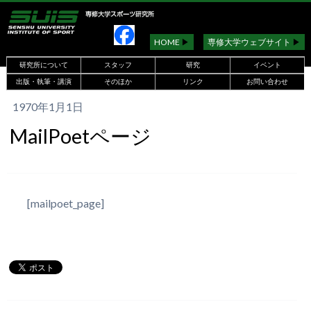
HOME
▶︎
専修大学ウェブサイト
▶︎
研究所について
スタッフ
研究
イベント
出版・執筆・講演
そのほか
リンク
お問い合わせ
1970年1月1日
MailPoetページ
[mailpoet_page]