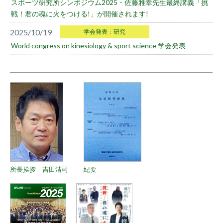
スポーツ研究所シンポジウム2025・佐藤雅幸先生最終講義「挑
戦！君の魂に火をつける!」が開催されます!
2025/10/19
学会発表
：
研究
World congress on kinesiology & sport science 学会発表
所長挨拶 吉田清司
紀要