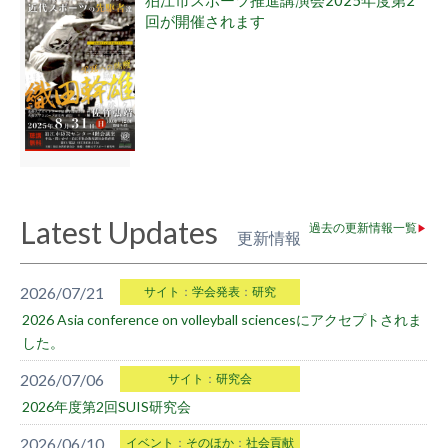
狛江市スポーツ推進講演会2025年度第2
回が開催されます
Latest Updates
過去の更新情報一覧
▶
更新情報
2026/07/21
サイト
：
学会発表
：
研究
2026 Asia conference on volleyball sciencesにアクセプトされま
した。
2026/07/06
サイト
：
研究会
2026年度第2回SUIS研究会
2026/06/10
イベント
：
そのほか
：
社会貢献