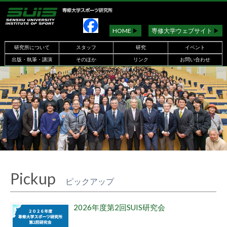
HOME
▶︎
専修大学ウェブサイト
▶︎
研究所について
スタッフ
研究
イベント
出版・執筆・講演
そのほか
リンク
お問い合わせ
Pickup
ピックアップ
2026年度第2回SUIS研究会