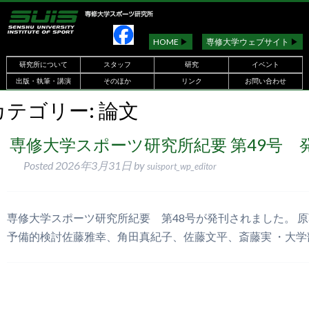
HOME
▶︎
専修大学ウェブサイト
▶︎
研究所について
スタッフ
研究
イベント
出版・執筆・講演
そのほか
リンク
お問い合わせ
カテゴリー:
論文
専修大学スポーツ研究所紀要 第49号 
Posted
2026年3月31日
by
suisport_wp_editor
専修大学スポーツ研究所紀要 第48号が発刊されました。 
予備的検討佐藤雅幸、角田真紀子、佐藤文平、斎藤実 ・大