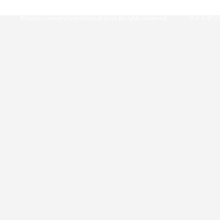
©Senshu University Institute of Sport All rights reserved.
サイトポリ