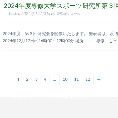
2024年度専修大学スポーツ研究所第３
Posted
2024年12月3日
by
管理者システム
2024年度 第３回研究会を開催いたします。 発表者は、渡辺英次
2024年12月17日㈫16時00～17時00分 場所 ： 専修…
もっ
1
2
3
4
…
10
11
12
→
©Senshu University Institute of Sport All rights reserved.
サイトポリ