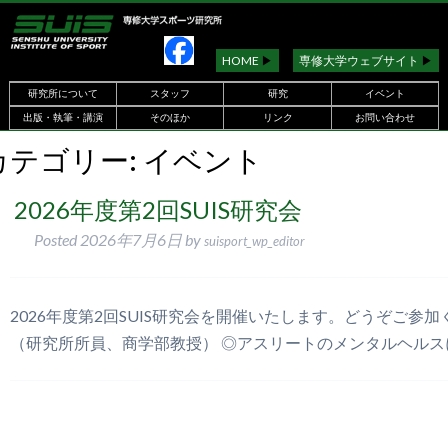
HOME
▶︎
専修大学ウェブサイト
▶︎
研究所について
スタッフ
研究
イベント
出版・執筆・講演
そのほか
リンク
お問い合わせ
カテゴリー:
イベント
2026年度第2回SUIS研究会
Posted
2026年7月6日
by
suisport_wp_editor
2026年度第2回SUIS研究会を開催いたします。どうぞ
（研究所所員、商学部教授） ◎アスリートのメンタルヘ