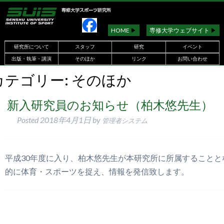
HOME
▶︎
専修大学ウェブサイト
▶︎
研究所について
スタッフ
研究
イベント
出版・執筆・講演
そのほか
リンク
お問い合わせ
カテゴリー:
そのほか
新入研究員のお知らせ（柏木悠先生）
Posted
2018年4月1日
by
管理者システム
平成30年度に入り、柏木悠先生が本研究所に所属することと
的に体育・スポーツを捉え、情報を発信致します。