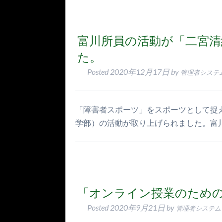
富川所員の活動が「二宮清
た。
Posted
2020年12月17日
by
管理者システ
「障害者スポーツ」をスポーツとして捉
学部）の活動が取り上げられました。富
「オンライン授業のため
Posted
2020年9月21日
by
管理者システム