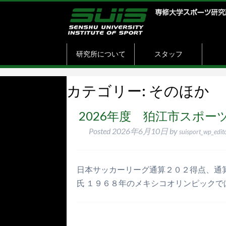
研究所について
スタッフ
カテゴリー:
そのほか
2026年度 狛江市スポ
Posted
2026年6月10日
by
suisport_wp_edit
日本サッカーリーグ通算２０２得点、通
氏 １９６８年のメキシコオリンピックで