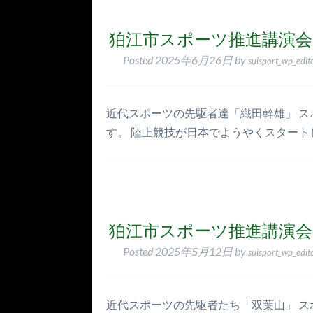
狛江市スポーツ推進講演会
Posted
2025年6月26日
by
suisport_wp_edit
近代スポーツの先駆者達「織田幹雄」 ス
す。 陸上競技が日本でようやくスタート
狛江市スポーツ推進講演会
Posted
2025年5月12日
by
suisport_wp_edit
近代スポーツの先駆者たち「双葉山」 ス