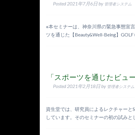
Posted
2021年7月6日
by
管理者システム
※本セミナーは、神奈川県の緊急事態宣言の要
ツを通じた【Beauty&Well-Being】GOLF
「スポーツを通じたビュ
Posted
2021年2月18日
by
管理者システム
資生堂では、研究員によるレクチャーとS/
しています。そのセミナーの初の試みと