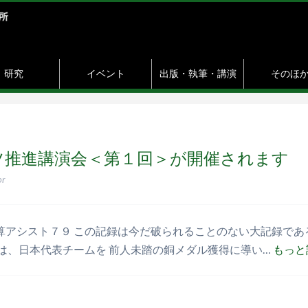
研究
イベント
出版・執筆・講演
そのほ
ーツ推進講演会＜第１回＞が開催されます
or
算アシスト７９ この記録は今だ破られることのない大記録であ
は、日本代表チームを 前人未踏の銅メダル獲得に導い…
もっと