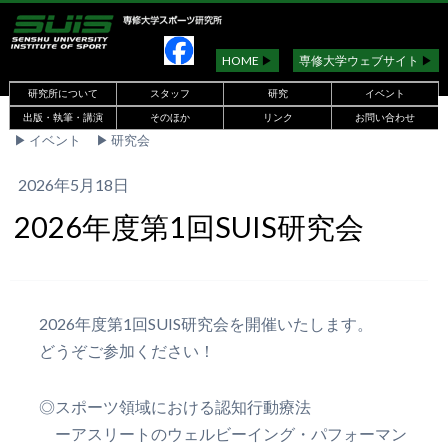
HOME
▶︎
専修大学ウェブサイト
▶︎
研究所について
スタッフ
研究
イベント
出版・執筆・講演
そのほか
リンク
お問い合わせ
▶︎
イベント
▶︎
研究会
2026年5月18日
2026年度第1回SUIS研究会
2026年度第1回SUIS研究会を開催いたします。
どうぞご参加ください！
◎スポーツ領域における認知行動療法
ーアスリートのウェルビーイング・パフォーマン