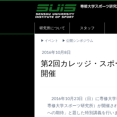
研究所について
スタッフ
▶︎
イベント
▶︎
公開シンポジウム
2016年10月8日
第2回カレッジ・ス
開催
2016年10月23日（日）に専修
専修大学スポーツ研究所）が開催され
への期待」と題した特別講義を行い