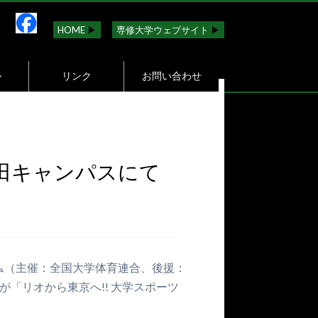
HOME
▶︎
専修大学ウェブサイト
▶︎
か
リンク
お問い合わせ
田キャンパスにて
ウム（主催：全国大学体育連合、後援：
「リオから東京へ!! 大学スポーツ