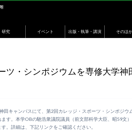
研究
イベント
出版・執筆・講演
そのほ
ポーツ・シンポジウムを専修大学神
大学神田キャンパスにて、第2回カレッジ・スポーツ・シンポジ
ます。本学OBの馳浩衆議院議員（前文部科学大臣、昭59文）が
ます。詳細は、下記リンクをご確認ください。