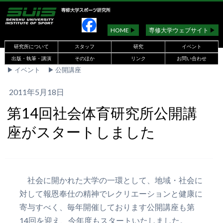
HOME
▶︎
専修大学ウェブサイト
▶︎
研究所について
スタッフ
研究
イベント
出版・執筆・講演
そのほか
リンク
お問い合わせ
▶︎
イベント
▶︎
公開講座
2011年5月18日
第14回社会体育研究所公開講
座がスタートしました
社会に開かれた大学の一環として、地域・社会に
対して報恩奉仕の精神でレクリエーションと健康に
寄与すべく、毎年開催しております公開講座も第
14回を迎え、今年度もスタートいたしました。