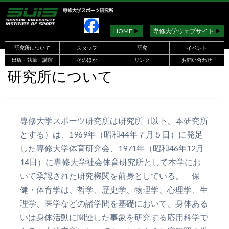
HOME
▶︎
専修大学ウェブサイト
▶︎
研究所について
スタッフ
研究
イベント
出版・執筆・講演
そのほか
リンク
お問い合わせ
研究所について
専修大学スポーツ研究所は研究所（以下、本研究所
とする）は、1969年（昭和44年７月５日）に発足
した専修大学体育研究会、1971年（昭和46年12月
14日）に専修大学社会体育研究所として本学にお
いて承認された研究機関を前身としている。 保
健・体育学は、哲学、歴史学、物理学、心理学、生
理学、医学などの諸学問を基礎において、身体ある
いは身体活動に関連した事象を研究する応用科学で