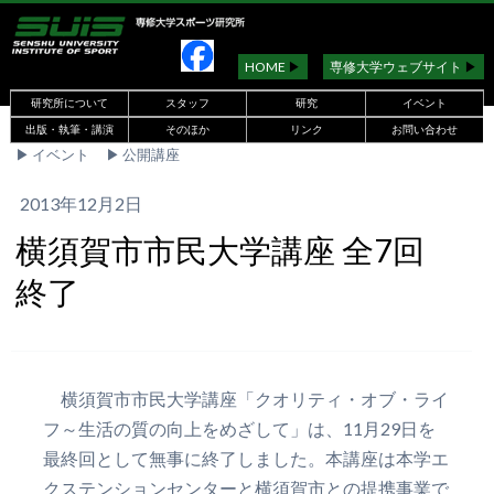
HOME
▶︎
専修大学ウェブサイト
▶︎
研究所について
スタッフ
研究
イベント
出版・執筆・講演
そのほか
リンク
お問い合わせ
▶︎
イベント
▶︎
公開講座
2013年12月2日
横須賀市市民大学講座 全7回
終了
横須賀市市民大学講座「クオリティ・オブ・ライ
フ～生活の質の向上をめざして」は、11月29日を
最終回として無事に終了しました。本講座は本学エ
クステンションセンターと横須賀市との提携事業で