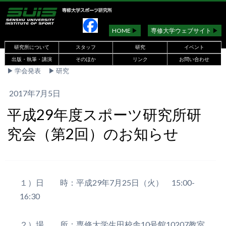
HOME
▶︎
専修大学ウェブサイト
▶︎
研究所について
スタッフ
研究
イベント
出版・執筆・講演
そのほか
リンク
お問い合わせ
▶︎
学会発表
▶︎
研究
2017年7月5日
平成29年度スポーツ研究所研
究会（第2回）のお知らせ
１）日 時：平成29年7月25日（火） 15:00-
16:30
２）場 所：専修大学生田校舎10号館10207教室