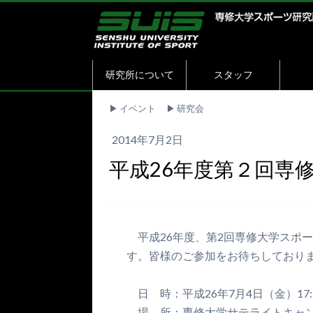
研究所について
スタッフ
▶︎
イベント
▶︎
研究会
2014年7月2日
平成26年度第２回専
平成26年度、第2回専修大学スポ
す。皆様のご参加をお待ちしてお
日 時：平成26年7月4日（金）17:30 
場 所：専修大学サテライトキャ