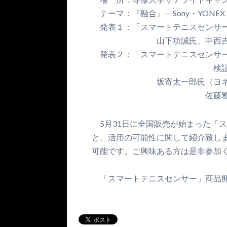
テーマ：『融合』―Sony・YONEX ×
発表１：「スマートテニスセンサー
山下功誠氏、中西吉洋氏（
発表２：「スマートテニスセンサ
検証実験データを基
坂寄太一郎氏（ヨネック
佐藤雅幸（スポー
5月31日に全国販売が始まった「
と、活用の可能性に関して紹介致し
可能です。ご興味ある方は是非参加
「スマートテニスセンサー」商品開