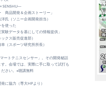
 SENSHU―
 商品開発＆企画ストーリー」
ソニー企画開発担当）
ーを使った
にしての情報提供」
ス販売促進部）
ツ研究所所長）
スマートテニスセンサー」。その開発秘話
ます。会場では、実際に手に取って試打も
ください。※聴講無料
発に協力（専大HPより）