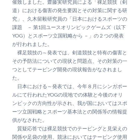
催致しました。齋藤実研究員による「裸足競技（剣
道）における傷害の発生要因とその対策に関する研
究」、久木留毅研究員の「日本におけるスポーツの
課題 － 第1回ユースオリンピックゲームズ（以下
YOG）とスポーツ立国戦略から －」の２つの発表
が行われました。
裸足競技の～発表では、剣道競技と特有の傷害と
その予防法についての現状と問題点、その対策の一
つとしてテーピング開発の現状報告がなされまし
た。
日本における～発表では、今年８月にシンガポー
ルにて行われたYOGの現地での体験と今後のオリ
ンピックの方向性が示され、我が国においてはスポ
ーツ立国戦略とスポーツ基本法との関係等の情報提
供がなされた。
質疑応答では裸足競技でのテーピングと見栄えの
関係や足袋の使用、競泳においてはテーピング使用