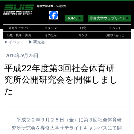
HOME
▶︎
専修大学ウェブサイト
▶︎
研究所について
スタッフ
研究
イベント
出版・執筆・講演
そのほか
リンク
お問い合わせ
▶︎
イベント
▶︎
研究会
2010年9月25日
平成22年度第3回社会体育研
究所公開研究会を開催しまし
た
平成２２年９月２５日（金）に第３回社会体育研
究所研究会を専修大学サテライトキャンパスにて開