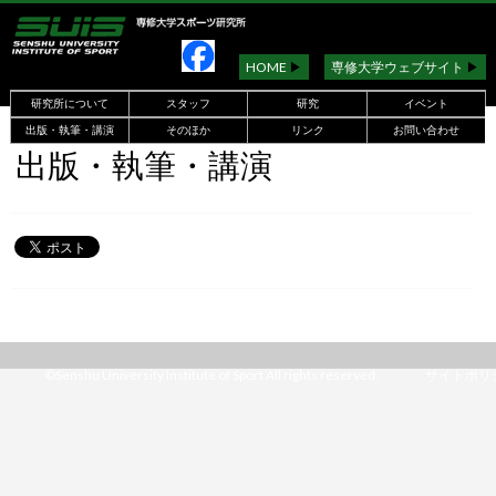
HOME
▶︎
専修大学ウェブサイト
▶︎
研究所について
スタッフ
研究
イベント
出版・執筆・講演
そのほか
リンク
お問い合わせ
出版・執筆・講演
©Senshu University Institute of Sport All rights reserved.
サイトポリ