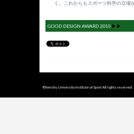
く。これからもスポーツ科学の立場
GOOD DESIGN AWARD 2015
▶︎▶︎
©Senshu University Institute of Sport All rights reserved.