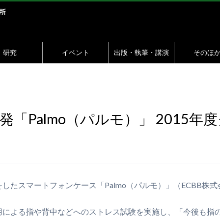
研究
イベント
出版・執筆・講演
そのほ
「Palmo（パルモ）」 2015
たスマートフォンケース「Palmo（パルモ）」（ECBB株式
用による指や背中などへのストレス試験を実施し、「今後も指