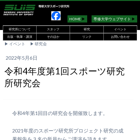
HOME
▶︎
専修大学ウェブサイト
▶︎
研究所について
スタッフ
研究
イベント
出版・執筆・講演
そのほか
リンク
お問い合わせ
▶︎
イベント
▶︎
研究会
2022年5月6日
令和4年度第1回スポーツ研究
所研究会
令和4年第1回目の研究会を開催致します。
2021年度のスポーツ研究所プロジェクト研究の成
果報告を３名の所員からご講演を頂きます。