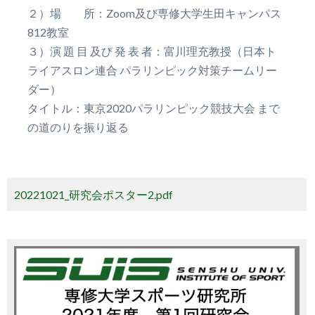
２）場 所：Zoom及び専修大学生田キャンパス
812教室
３）演 題 目 及び 発 表 者：富川理充教授（日本ト
ライアスロン連合 パラリンピック対策チームリー
ダー）
タイトル：東京2020パラリンピック競技大会 まで
の道のりを振り返る
20221021_研究会ポスター2.pdf