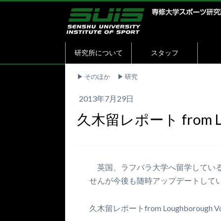
研究所について
スタッフ
▶︎
そのほか
▶︎
研究
2013年7月29日
久木留レポート from Loug
英国、ラフバラ大学へ留学している
せんが今後も随時アップデートして
久木留レポートfrom Loughborough Vol.