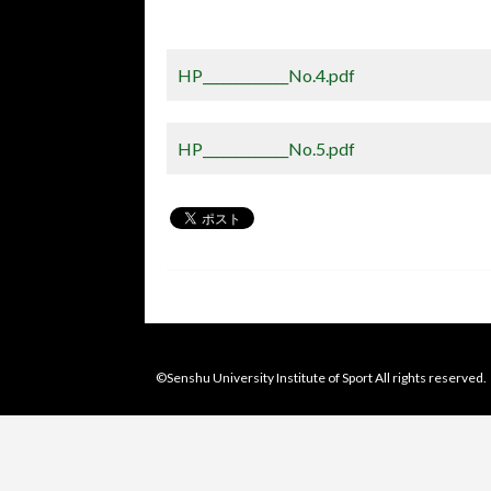
HP_____________No.4.pdf
HP_____________No.5.pdf
©Senshu University Institute of Sport All rights reserved.