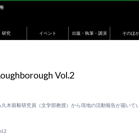
研究
イベント
出版・執筆・講演
そのほ
ghborough Vol.2
久木留毅研究員（文学部教授）から現地の活動報告が届いて
l.2