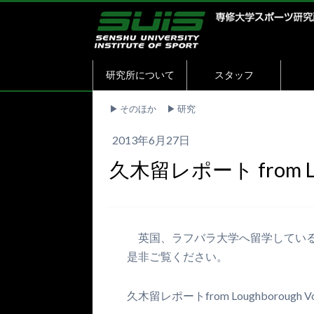
研究所について
スタッフ
▶︎
そのほか
▶︎
研究
2013年6月27日
久木留レポート from Lou
英国、ラフバラ大学へ留学している
是非ご覧ください。
久木留レポートfrom Loughborough Vo