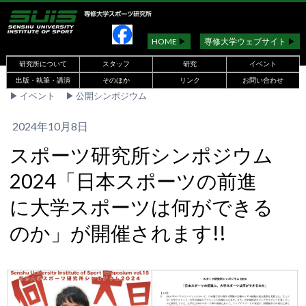
HOME
▶︎
専修大学ウェブサイト
▶︎
研究所について
スタッフ
研究
イベント
出版・執筆・講演
そのほか
リンク
お問い合わせ
▶︎
イベント
▶︎
公開シンポジウム
2024年10月8日
スポーツ研究所シンポジウム
2024「日本スポーツの前進
に大学スポーツは何ができる
のか」が開催されます!!