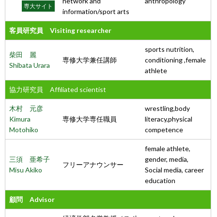
network and
anthropology
専大サイト
information/sport arts
客員研究員 Visiting researcher
sports nutrition,
柴田 麗
専修大学兼任講師
conditioning ,female
Shibata Urara
athlete
協力研究員 Affiliated scientist
木村 元彦
wrestling,body
Kimura
専修大学専任職員
literacy,physical
Motohiko
competence
female athlete,
三須 亜希子
gender, media,
フリーアナウンサー
Misu Akiko
Social media, career
education
顧問 Advisor