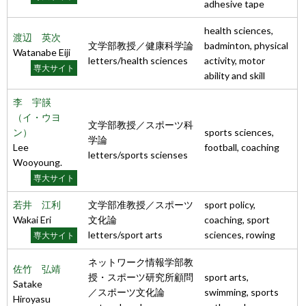
adhesive tape
health sciences,
渡辺 英次
文学部教授／健康科学論
badminton, physical
Watanabe Eiji
letters/health sciences
activity, motor
専大サイト
ability and skill
李 宇韺
（イ・ウヨ
文学部教授／スポーツ科
ン）
sports sciences,
学論
Lee
football, coaching
letters/sports scienses
Wooyoung.
専大サイト
若井 江利
文学部准教授／スポーツ
sport policy,
Wakai Eri
文化論
coaching, sport
letters/sport arts
sciences, rowing
専大サイト
ネットワーク情報学部教
佐竹 弘靖
授・スポーツ研究所顧問
sport arts,
Satake
／スポーツ文化論
swimming, sports
Hiroyasu