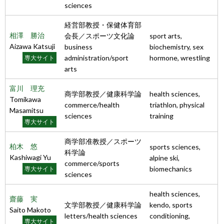
sciences
経営部教授・保健体育部
相澤 勝治
会長／スポーツ文化論
sport arts,
Aizawa Katsuji
business
biochemistry, sex
administration/sport
hormone, wrestling
専大サイト
arts
富川 理充
商学部教授／健康科学論
health sciences,
Tomikawa
commerce/health
triathlon, physical
Masamitsu
sciences
training
専大サイト
商学部准教授／スポーツ
柏木 悠
sports sciences,
科学論
Kashiwagi Yu
alpine ski,
commerce/sports
biomechanics
専大サイト
sciences
health sciences,
齋藤 実
文学部教授／健康科学論
kendo, sports
Saito Makoto
letters/health sciences
conditioning,
専大サイト