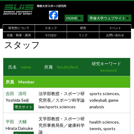
HOME
▶︎
専修大学ウェブサイト
▶︎
研究所について
スタッフ
研究
イベント
出版・執筆・講演
そのほか
リンク
お問い合わせ
スタッフ
研究キーワード
氏名
name
所属
faculty/lect.
keyword
所員 Member
吉田 清司
法学部教授・スポーツ研
sports sciences,
Yoshida Seiji
究所長／スポーツ科学論
volleyball, game
law/sports sciences
analysis
専大サイト
文学部教授・スポーツ研
平田 大輔
health sciences,
究所事務局長／健康科学
Hirata Daisuke
tennis, sports
論