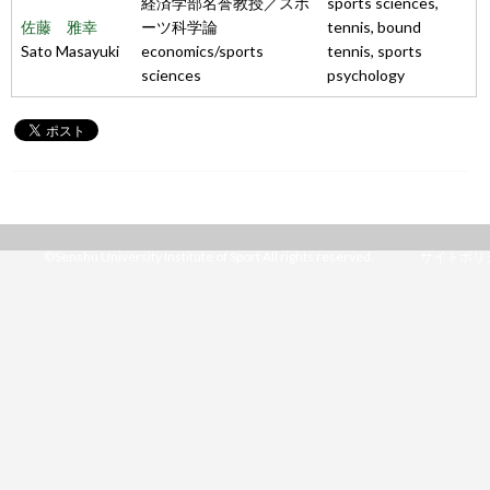
経済学部名誉教授／スポ
sports sciences,
佐藤 雅幸
ーツ科学論
tennis, bound
Sato Masayuki
economics/sports
tennis, sports
sciences
psychology
©Senshu University Institute of Sport All rights reserved.
サイトポリ