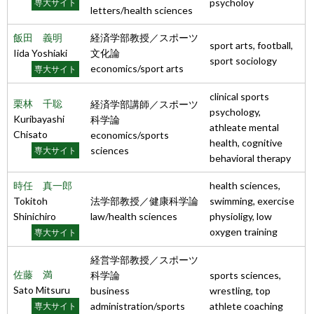
psycholoy
専大サイト
letters/health sciences
飯田 義明
経済学部教授／スポーツ
sport arts, football,
Iida Yoshiaki
文化論
sport sociology
economics/sport arts
専大サイト
clinical sports
栗林 千聡
経済学部講師／スポーツ
psychology,
Kuribayashi
科学論
athleate mental
Chisato
economics/sports
health, cognitive
sciences
専大サイト
behavioral therapy
時任 真一郎
health sciences,
Tokitoh
法学部教授／健康科学論
swimming, exercise
Shinichiro
law/health sciences
physioligy, low
oxygen training
専大サイト
経営学部教授／スポーツ
佐藤 満
科学論
sports sciences,
Sato Mitsuru
business
wrestling, top
administration/sports
athlete coaching
専大サイト