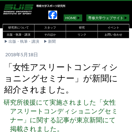
HOME
▶︎
専修大学ウェブサイト
▶︎
研究所について
スタッフ
研究
イベント
出版・執筆・講演
そのほか
リンク
お問い合わせ
▶︎
出版・執筆・講演
▶︎
新聞
2018年5月18日
「女性アスリートコンディシ
ョニングセミナー」が新聞に
紹介されました。
研究所後援にて実施されました「女性
アスリートコンディショニングセミ
ナー」に関する記事が東京新聞にて
掲載されました。